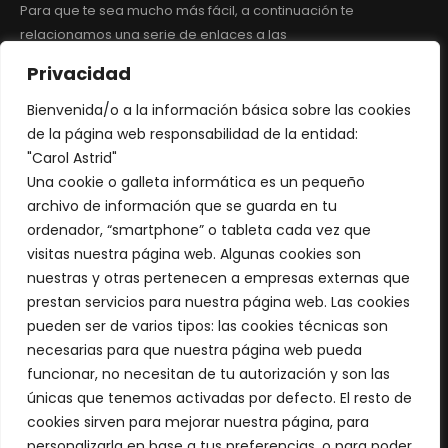
Para que te sea mucho más fácil, a continuación te
relacionamos una serie de enlaces a las
pautas de desactivación de cookies de los navegadores de
Privacidad
uso común:
– Google Chrome.
Bienvenida/o a la información básica sobre las cookies
– Mozilla Firefox.
de la página web responsabilidad de la entidad:
– Internet Explorer.
"Carol Astrid"
– Safari.
Una cookie o galleta informática es un pequeño
– Safari para IOS (iPhone y iPad).
archivo de información que se guarda en tu
– Google Chrome para Android.
ordenador, “smartphone” o tableta cada vez que
– Google Chrome para Iphone y Ipad.
visitas nuestra página web. Algunas cookies son
nuestras y otras pertenecen a empresas externas que
prestan servicios para nuestra página web. Las cookies
pueden ser de varios tipos: las cookies técnicas son
necesarias para que nuestra página web pueda
funcionar, no necesitan de tu autorización y son las
únicas que tenemos activadas por defecto. El resto de
cookies sirven para mejorar nuestra página, para
personalizarla en base a tus preferencias, o para poder